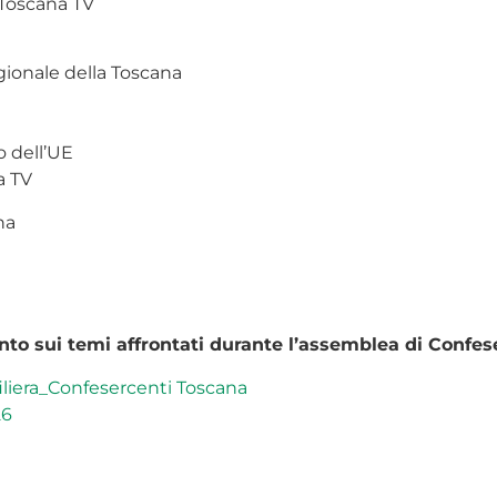
 Toscana TV
gionale della Toscana
o dell’UE
a TV
na
nto sui temi affrontati durante l’assemblea di Confes
filiera_Confesercenti Toscana
26