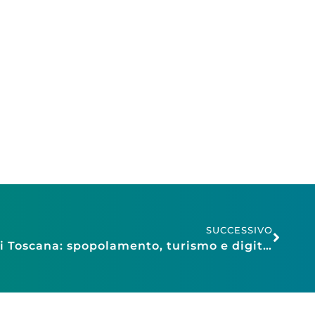
SUCCESSIVO
Economia, Confesercenti Toscana: spopolamento, turismo e digitale trasformano le imprese. Rigenerazione urbana per governare il cambiamento