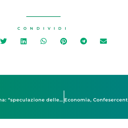
CONDIVIDI
Caro carburanti, Faib Confesercenti Toscana: “speculazione delle compagnie e silenzio del governo. Pronti allo sciopero”