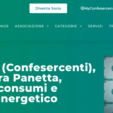
Diventa Socio
MyConfesercen
PAGE
ASSOCIAZIONE
CATEGORIE
SERVIZI
T
 (Confesercenti),
ra Panetta,
 consumi e
energetico