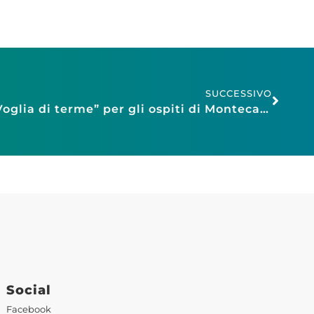
SUCCESSIVO
Confesercenti Pistoia: “Voglia di terme” per gli ospiti di Montecatini
Social
Facebook