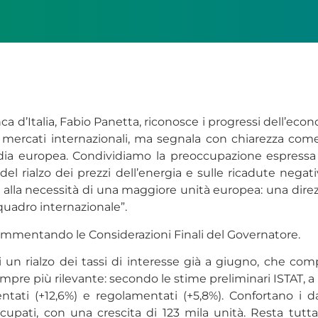
 d’Italia, Fabio Panetta, riconosce i progressi dell’econ
sui mercati internazionali, ma segnala con chiarezza co
 media europea. Condividiamo la preoccupazione espressa
o del rialzo dei prezzi dell’energia e sulle ricadute negat
e alla necessità di una maggiore unità europea: una di
quadro internazionale”.
commentando le Considerazioni Finali del Governatore.
di un rialzo dei tassi di interesse già a giugno, che 
re più rilevante: secondo le stime preliminari ISTAT, a ma
entati (+12,6%) e regolamentati (+5,8%). Confortano i d
upati, con una crescita di 123 mila unità. Resta tuttav