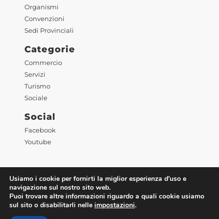
Organismi
Convenzioni
Sedi Provinciali
Categorie
Commercio
Servizi
Turismo
Sociale
Social
Facebook
Youtube
Usiamo i cookie per fornirti la miglior esperienza d'uso e
navigazione sul nostro sito web.
Puoi trovare altre informazioni riguardo a quali cookie usiamo
©2023 Confesercenti Toscana |
Privacy
|
Cookie
sul sito o disabilitarli nelle
impostazioni
.
Policy
| Powered by
Deep Lab