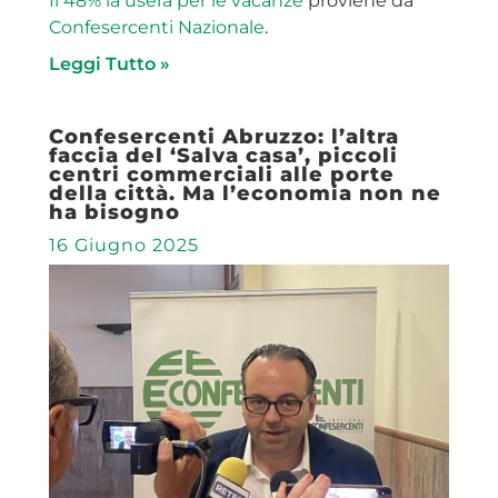
Il 48% la userà per le vacanze
proviene da
Confesercenti Nazionale
.
Leggi Tutto »
Confesercenti Abruzzo: l’altra
faccia del ‘Salva casa’, piccoli
centri commerciali alle porte
della città. Ma l’economia non ne
ha bisogno
16 Giugno 2025