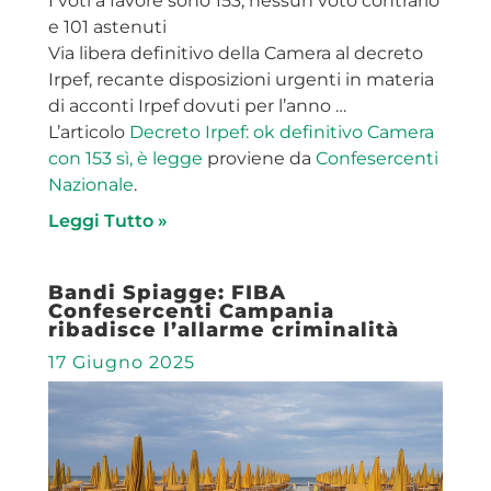
I voti a favore sono 153, nessun voto contrario
e 101 astenuti
Via libera definitivo della Camera al decreto
Irpef, recante disposizioni urgenti in materia
di acconti Irpef dovuti per l’anno …
L’articolo
Decreto Irpef: ok definitivo Camera
con 153 sì, è legge
proviene da
Confesercenti
Nazionale
.
Leggi Tutto »
Bandi Spiagge: FIBA
Confesercenti Campania
ribadisce l’allarme criminalità
17 Giugno 2025