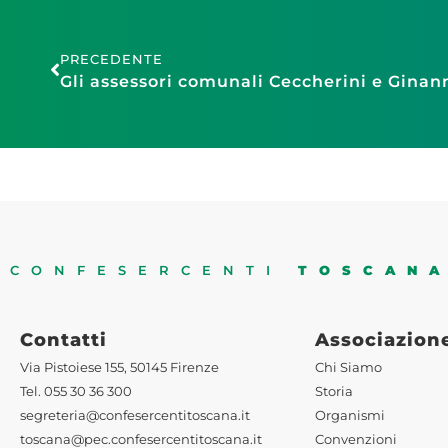
PRECEDENTE
CONFESERCENTI
TOSCAN
Contatti
Associazion
Via Pistoiese 155, 50145 Firenze
Chi Siamo
Tel. 055 30 36 300
Storia
segreteria@confesercentitoscana.it
Organismi
toscana@pec.confesercentitoscana.it
Convenzioni