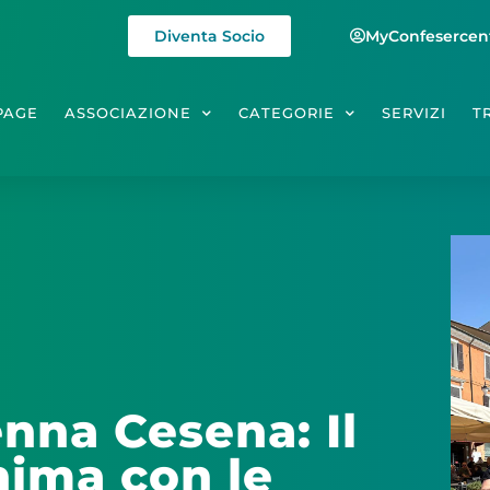
Diventa Socio
MyConfesercen
PAGE
ASSOCIAZIONE
CATEGORIE
SERVIZI
T
nna Cesena: Il
nima con le