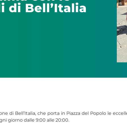
 di Bell’Italia
ne di Bell’Italia, che porta in Piazza del Popolo le ecce
gni giorno dalle 9:00 alle 20:00.