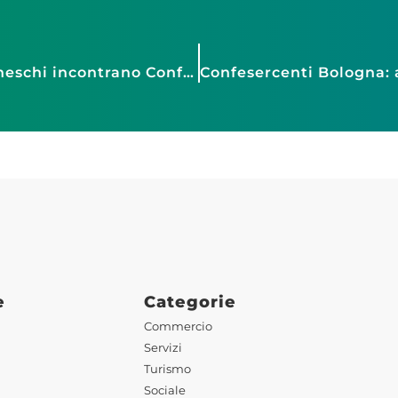
Gli assessori comunali Ceccherini e Ginanneschi incontrano Confesercenti Grosseto, Confcommercio e l’Associazione CentriAmo
A
e
Categorie
Commercio
Servizi
Turismo
Sociale