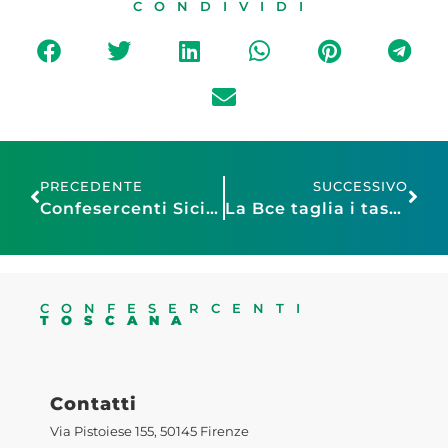
CONDIVIDI
PRECEDENTE
SUCCESSIVO
Confesercenti Sicilia, elezioni Enasarco 2025: al via domani il voto per il rinnovo dei delegati
La Bce taglia i tassi di un quarto di punto al 2%
CONFESERCENTI
TOSCANA
Contatti
Via Pistoiese 155, 50145 Firenze