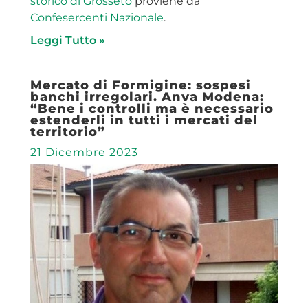
storico di Grosseto
proviene da
Confesercenti Nazionale
.
Leggi Tutto »
Mercato di Formigine: sospesi
banchi irregolari. Anva Modena:
“Bene i controlli ma è necessario
estenderli in tutti i mercati del
territorio”
21 Dicembre 2023