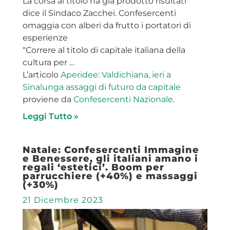
La corsa al titolo ha già prodotto risultati”
dice il Sindaco Zacchei. Confesercenti
omaggia con alberi da frutto i portatori di
esperienze
“Correre al titolo di capitale italiana della
cultura per …
L’articolo
Aperidee: Valdichiana, ieri a
Sinalunga assaggi di futuro da capitale
proviene da
Confesercenti Nazionale
.
Leggi Tutto »
Natale: Confesercenti Immagine
e Benessere, gli italiani amano i
regali ‘estetici’. Boom per
parrucchiere (+40%) e massaggi
(+30%)
21 Dicembre 2023